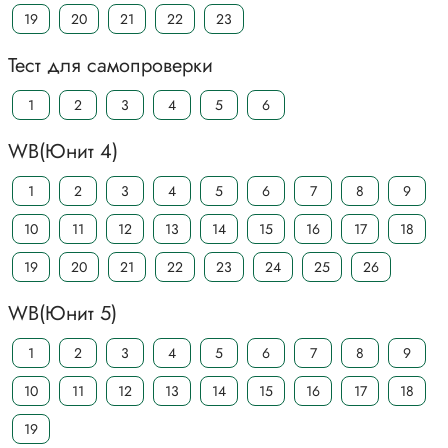
19
20
21
22
23
Тест для самопроверки
1
2
3
4
5
6
WB(Юнит 4)
1
2
3
4
5
6
7
8
9
10
11
12
13
14
15
16
17
18
19
20
21
22
23
24
25
26
WB(Юнит 5)
1
2
3
4
5
6
7
8
9
10
11
12
13
14
15
16
17
18
19