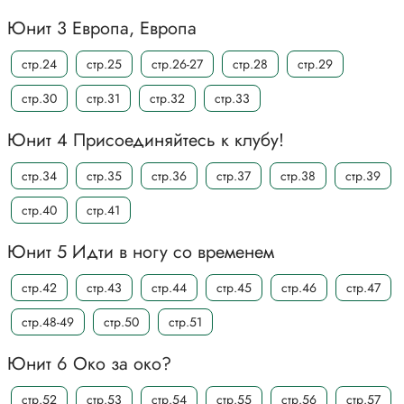
Юнит 3 Европа, Европа
стр.24
стр.25
стр.26-27
стр.28
стр.29
стр.30
стр.31
стр.32
стр.33
Юнит 4 Присоединяйтесь к клубу!
стр.34
стр.35
стр.36
стр.37
стр.38
стр.39
стр.40
стр.41
Юнит 5 Идти в ногу со временем
стр.42
стр.43
стр.44
стр.45
стр.46
стр.47
стр.48-49
стр.50
стр.51
Юнит 6 Око за око?
стр.52
стр.53
стр.54
стр.55
стр.56
стр.57