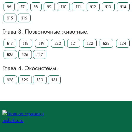
§6
§7
§8
§9
§10
§11
§12
§13
§14
§15
§16
Глава 3. Позвоночные животные.
§17
§18
§19
§20
§21
§22
§23
§24
§25
§26
§27
Глава 4. Экосистемы.
§28
§29
§30
§31