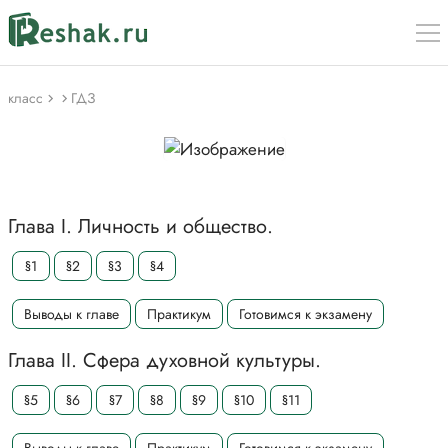
класс
ГДЗ
Глава I. Личность и общество.
§1
§2
§3
§4
Выводы к главе
Практикум
Готовимся к экзамену
Глава II. Сфера духовной культуры.
§5
§6
§7
§8
§9
§10
§11