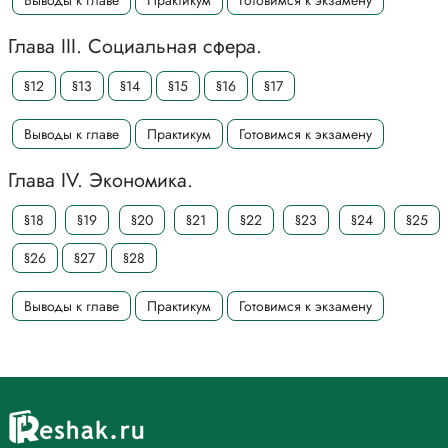
Выводы к главе
Практикум
Готовимся к экзамену
Глава III. Социальная сфера.
§12
§13
§14
§15
§16
§17
Выводы к главе
Практикум
Готовимся к экзамену
Глава IV. Экономика.
§18
§19
§20
§21
§22
§23
§24
§25
§26
§27
§28
Выводы к главе
Практикум
Готовимся к экзамену