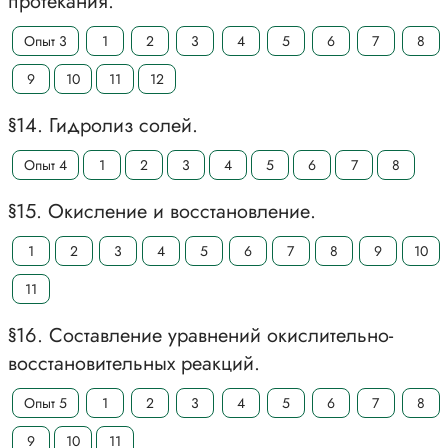
протекания.
Опыт 3
1
2
3
4
5
6
7
8
9
10
11
12
§14. Гидролиз солей.
Опыт 4
1
2
3
4
5
6
7
8
§15. Окисление и восстановление.
1
2
3
4
5
6
7
8
9
10
11
§16. Составление уравнений окислительно-
восстановительных реакций.
Опыт 5
1
2
3
4
5
6
7
8
9
10
11