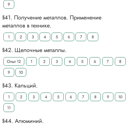
9
§41. Получение металлов. Применение
металлов в технике.
1
2
3
4
5
6
7
8
§42. Щелочные металлы.
Опыт 12
1
2
3
4
5
6
7
8
9
10
§43. Кальций.
1
2
3
4
5
6
7
8
9
10
11
§44. Алюминий.