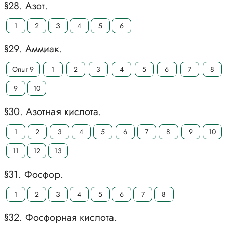
§28. Азот.
1
2
3
4
5
6
§29. Аммиак.
Опыт 9
1
2
3
4
5
6
7
8
9
10
§30. Азотная кислота.
1
2
3
4
5
6
7
8
9
10
11
12
13
§31. Фосфор.
1
2
3
4
5
6
7
8
§32. Фосфорная кислота.