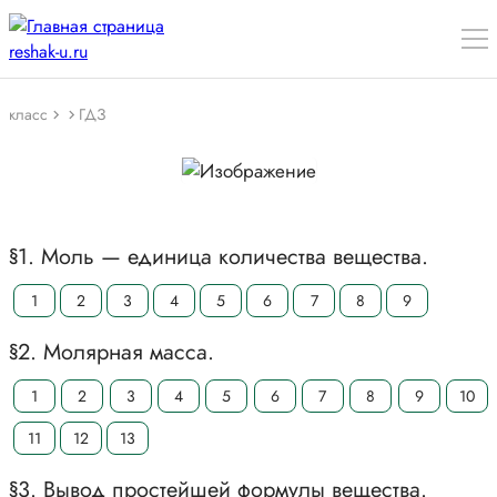
класс
ГДЗ
§1. Моль — единица количества вещества.
1
2
3
4
5
6
7
8
9
§2. Молярная масса.
1
2
3
4
5
6
7
8
9
10
11
12
13
§3. Вывод простейшей формулы вещества.