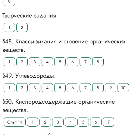
9
Творческие задания
1
2
§48. Классификация и строение органических
веществ.
1
2
3
4
5
6
7
8
§49. Углеводороды.
1
2
3
4
5
6
7
8
9
10
§50. Кислородсодержащие органические
вещества.
Опыт 14
1
2
3
4
5
6
7