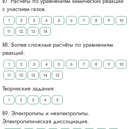
§7. Расчёты по уравнениям химических реакций
с участием газов.
1
2
3
4
5
6
7
8
9
10
11
12
13
14
§8. Более сложные расчёты по уравнениям
реакций.
1
2
3
4
5
6
7
8
9
10
11
12
13
14
15
Творческие задания
1
2
3
4
5
§9. Электролиты и неэлектролиты.
Электролитическая диссоциация.