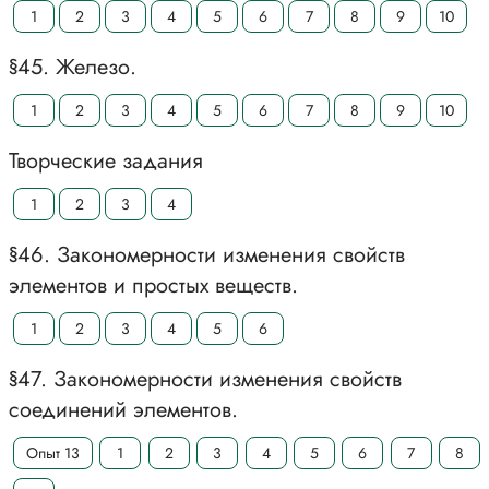
1
2
3
4
5
6
7
8
9
10
§45. Железо.
1
2
3
4
5
6
7
8
9
10
Творческие задания
1
2
3
4
§46. Закономерности изменения свойств
элементов и простых веществ.
1
2
3
4
5
6
§47. Закономерности изменения свойств
соединений элементов.
Опыт 13
1
2
3
4
5
6
7
8