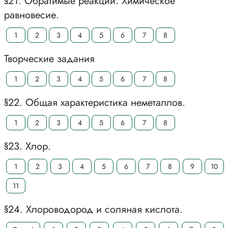
§21. Обратимые реакции. Химическое
равновесие.
1
2
3
4
5
6
7
8
Творческие задания
1
2
3
4
5
6
7
8
§22. Общая характеристика неметаллов.
1
2
3
4
5
6
7
8
§23. Хлор.
1
2
3
4
5
6
7
8
9
10
11
§24. Хлороводород и соляная кислота.