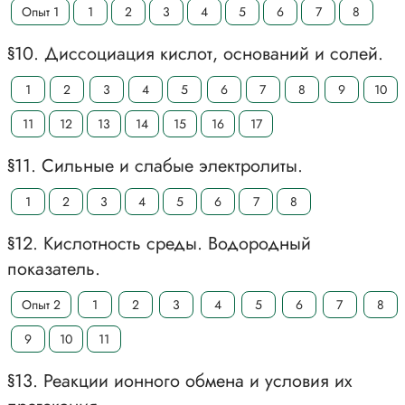
Опыт 1
1
2
3
4
5
6
7
8
§10. Диссоциация кислот, оснований и солей.
1
2
3
4
5
6
7
8
9
10
11
12
13
14
15
16
17
§11. Сильные и слабые электролиты.
1
2
3
4
5
6
7
8
§12. Кислотность среды. Водородный
показатель.
Опыт 2
1
2
3
4
5
6
7
8
9
10
11
§13. Реакции ионного обмена и условия их