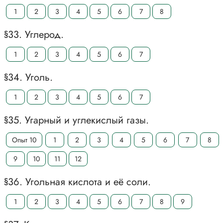
1
2
3
4
5
6
7
8
§33. Углерод.
1
2
3
4
5
6
7
§34. Уголь.
1
2
3
4
5
6
7
§35. Угарный и углекислый газы.
Опыт 10
1
2
3
4
5
6
7
8
9
10
11
12
§36. Угольная кислота и её соли.
1
2
3
4
5
6
7
8
9