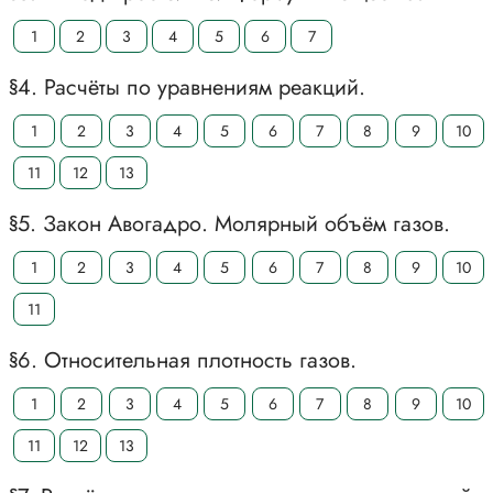
1
2
3
4
5
6
7
§4. Расчёты по уравнениям реакций.
1
2
3
4
5
6
7
8
9
10
11
12
13
§5. Закон Авогадро. Молярный объём газов.
1
2
3
4
5
6
7
8
9
10
11
§6. Относительная плотность газов.
1
2
3
4
5
6
7
8
9
10
11
12
13