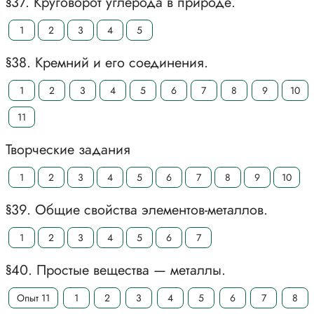
§37. Круговорот углерода в природе.
1
2
3
4
5
§38. Кремний и его соединения.
1
2
3
4
5
6
7
8
9
10
11
Творческие задания
1
2
3
4
5
6
7
8
9
10
§39. Общие свойства элементов-металлов.
1
2
3
4
5
6
7
§40. Простые вещества — металлы.
Опыт 11
1
2
3
4
5
6
7
8