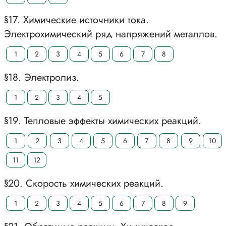
§17. Химические источники тока.
Электрохимический ряд напряжений металлов.
1
2
3
4
5
6
7
8
§18. Электролиз.
1
2
3
4
5
§19. Тепловые эффекты химических реакций.
1
2
3
4
5
6
7
8
9
10
11
12
§20. Скорость химических реакций.
1
2
3
4
5
6
7
8
9